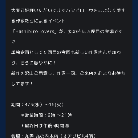
大変ご好評いただいてますハシビロコウをこよなく愛す
る作家たちによるイベント
「Hashibiro lovers」が、丸の内に３度目の登場です
♡
単独企画として５回目の今回も新しい作家さんが加わ
り、さらに賑やかに！
新作を沢山ご用意し、作家一同、ご来店を心よりお待ち
してます！
期間：4/3(水）〜16(火）
＊営業時間：9時 〜21時
＊最終日は午後5時閉場
会場：丸善 丸の内本店（オアゾビル4階）