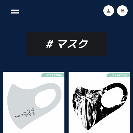
#
マスク