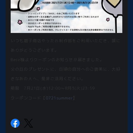
いつも増子商店やったれ制作部をご利用いただき、誠に
ありがとうございます。
Base様よりクーポンのお知らせが届きました。
父の日のプレゼントに、日頃の自分へのご褒美に、大好
きなあの人へ、是非ご活用ください。
期限 7月21日(水)12:00〜8月3(火)23:59
】
クーポンコード【
0721summer