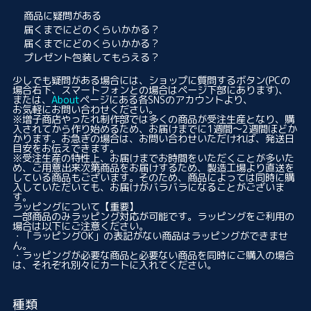
商品に疑問がある
届くまでにどのくらいかかる？
届くまでにどのくらいかかる？
プレゼント包装してもらえる？
少しでも疑問がある場合には、ショップに質問するボタン(PCの
場合右下、スマートフォンとの場合はページ下部にあります)、
または、
About
ページにある各SNSのアカウントより、
お気軽にお問い合わせください。
※増子商店やったれ制作部では多くの商品が受注生産となり、購
入されてから作り始めるため、お届けまでに1週間〜2週間ほどか
かります。お急ぎの場合は、お問い合わせいただければ、発送日
目安をお伝えできます。
※受注生産の特性上、お届けまでお時間をいただくことが多いた
め、ご用意出来次第商品をお届けするため、製造工場より直送を
している商品もございます。そのため、商品によっては同時に購
入していただいても、お届けがバラバラになることがございま
す。
ラッピングについて
【重要】
一部商品のみラッピング対応が可能です。ラッピングをご利用の
場合は以下にご注意ください。
・「ラッピングOK」の表記がない商品はラッピングができませ
ん。
・ラッピングが必要な商品と必要ない商品を同時にご購入の場合
は、それぞれ別々にカートに入れてください。
種類