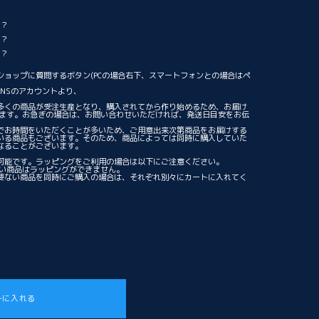
る？
る？
る？
ショップに質問するボタン(PCの場合右下、スマートフォンとの場合はペ
NSのアカウントより、
。
多くの商品が受注生産となり、購入されてから作り始めるため、お届け
ります。お急ぎの場合は、お問い合わせいただければ、発送日目安をお伝
でお時間をいただくことが多いため、ご用意出来次第商品をお届けする
いる商品もございます。そのため、商品によっては同時に購入していた
なることがございます。
可能です。ラッピングをご利用の場合は以下にご注意ください。
ない商品はラッピングができません。
要ない商品を同時にご購入の場合は、それぞれ別々にカートに入れてく
トに入れる