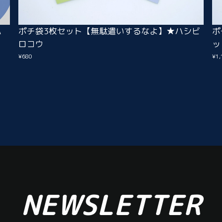
ハ
ポチ袋3枚セット【無駄遣いするなよ】★ハシビ
ポ
ロコウ
ッ
¥680
¥1,
NEWSLETTER