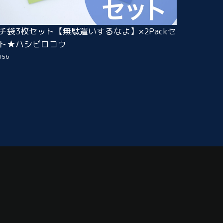
チ袋3枚セット【無駄遣いするなよ】×2Packセ
ト★ハシビロコウ
156