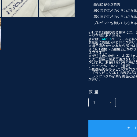
商品に疑問がある
届くまでにどのくらいかか
届くまでにどのくらいかか
プレゼント包装してもらえ
少しでも疑問がある場合には、
ージ下部にあります)、
または、
About
ページにある各S
お気軽にお問い合わせください
※増子商店やったれ制作部では
までに1週間〜2週間ほどかか
えできます。
※受注生産の特性上、お届けま
ため、製造工場より直送をして
だいても、お届けがバラバラに
ラッピングについて
【重要】
一部商品のみラッピング対応が
・「ラッピングOK」の表記が
・ラッピングが必要な商品と必
ださい。
数量
カー