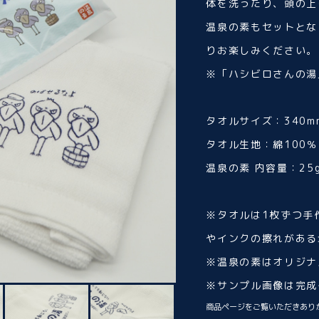
体を洗ったり、頭の上
温泉の素もセットとな
りお楽しみください。
※「ハシビロさんの湯
タオルサイズ：340mm
タオル生地：綿100％
温泉の素 内容量：25
※タオルは1枚ずつ手
やインクの擦れがある
※温泉の素はオリジナ
※サンプル画像は完成
商品ページをご覧いただきあり