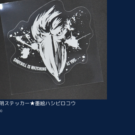
明ステッカー★墨絵ハシビロコウ
00