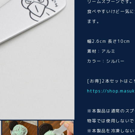
リームスプーンです。
食べやすいけど一気に
ます。
幅2.6cm 長さ10cm
素材：アルミ
カラー：シルバー
[お得]2本セットはこ
https://shop.mas
※本製品は通常のスプ
物等では使用しないで
※本製品を冷凍しない