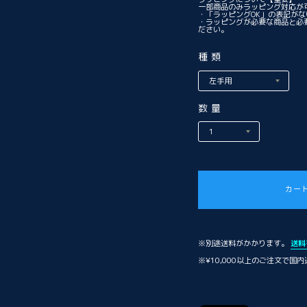
一部商品のみラッピング対応が
・「ラッピングOK」の表記が
・ラッピングが必要な商品と必
ださい。
種類
数量
カー
※別途送料がかかります。
送料
※¥10,000以上のご注文で国