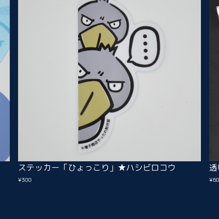
ステッカー「ひょっこり」★ハシビロコウ
透
¥300
¥6