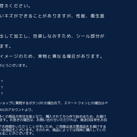
控えください。
いキズができることがありますが、性能、衛生面
出して加工し、包装しなおすため、シール部分が
ます。
イメージのため、実物と異なる場合があります。
がとうございます。
る？
る？
る？
ショップに質問するボタン(PCの場合右下、スマートフォンとの場合はペ
NSのアカウントより、
。
多くの商品が受注生産となり、購入されてから作り始めるため、お届け
ります。お急ぎの場合は、お問い合わせいただければ、発送日目安をお伝
でお時間をいただくことが多いため、ご用意出来次第商品をお届けする
いる商品もございます。そのため、商品によっては同時に購入していた
なることがございます。