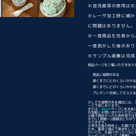
※食洗器等の使用はお
※レーザ加工時に細か
に問題はありません。
※一度商品を包装から
一度剥がした後があり
※サンプル画像は完成
商品ページをご覧いただきあり
商品に疑問がある
届くまでにどのくらいかか
届くまでにどのくらいかか
プレゼント包装してもらえ
少しでも疑問がある場合には、
ージ下部にあります)、
または、
About
ページにある各S
お気軽にお問い合わせください
※増子商店やったれ制作部では
までに1週間〜2週間ほどかか
えできます。
※受注生産の特性上、お届けま
ため、製造工場より直送をして
だいても、お届けがバラバラに
ラッピングについて
【重要】