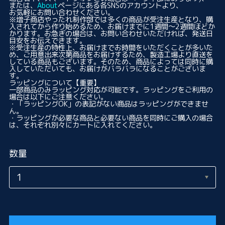
または、
About
ページにある各SNSのアカウントより、
お気軽にお問い合わせください。
※増子商店やったれ制作部では多くの商品が受注生産となり、購
入されてから作り始めるため、お届けまでに1週間〜2週間ほどか
かります。お急ぎの場合は、お問い合わせいただければ、発送日
目安をお伝えできます。
※受注生産の特性上、お届けまでお時間をいただくことが多いた
め、ご用意出来次第商品をお届けするため、製造工場より直送を
している商品もございます。そのため、商品によっては同時に購
入していただいても、お届けがバラバラになることがございま
す。
ラッピングについて
【重要】
一部商品のみラッピング対応が可能です。ラッピングをご利用の
場合は以下にご注意ください。
・「ラッピングOK」の表記がない商品はラッピングができませ
ん。
・ラッピングが必要な商品と必要ない商品を同時にご購入の場合
は、それぞれ別々にカートに入れてください。
数量