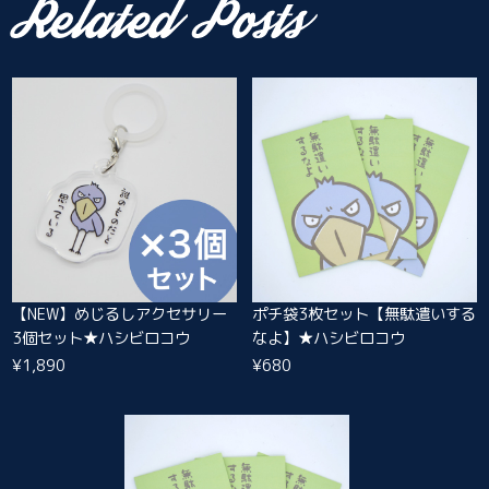
【NEW】めじるしアクセサリー
ポチ袋3枚セット【無駄遣いする
3個セット★ハシビロコウ
なよ】★ハシビロコウ
¥1,890
¥680