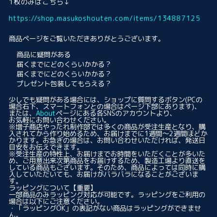
1枚のみはこちら↓
https://shop.masukoshouten.com/items/134887125
商品ページをご覧いただきありがとうございます。
商品に疑問がある
届くまでにどのくらいかかる？
届くまでにどのくらいかかる？
プレゼント包装してもらえる？
少しでも疑問がある場合には、ショップに質問するボタン(PCの
場合右下、スマートフォンとの場合はページ下部にあります)、
または、
About
ページにある各SNSのアカウントより、
お気軽にお問い合わせください。
※増子商店やったれ制作部では多くの商品が受注生産となり、購
入されてから作り始めるため、お届けまでに1週間〜2週間ほどか
かります。お急ぎの場合は、お問い合わせいただければ、発送日
目安をお伝えできます。
※受注生産の特性上、お届けまでお時間をいただくことが多いた
め、ご用意出来次第商品をお届けするため、製造工場より直送を
している商品もございます。そのため、商品によっては同時に購
入していただいても、お届けがバラバラになることがございま
す。
ラッピングについて
【重要】
一部商品のみラッピング対応が可能です。ラッピングをご利用の
場合は以下にご注意ください。
・「ラッピングOK」の表記がない商品はラッピングができませ
ん。