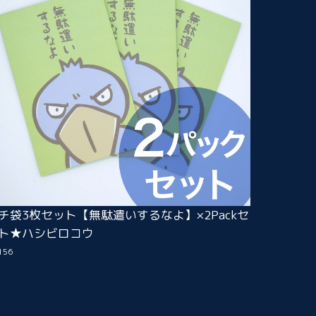
チ袋3枚セット【無駄遣いするなよ】×2Packセ
ト★ハシビロコウ
156