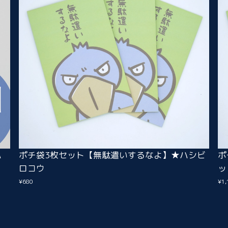
ハ
ポチ袋3枚セット【無駄遣いするなよ】★ハシビ
ポ
ロコウ
ッ
¥680
¥1,