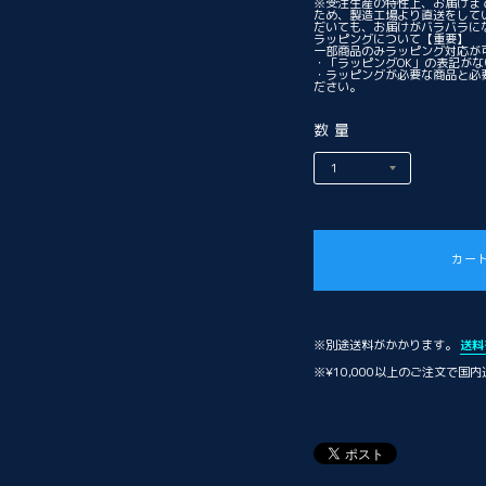
※受注生産の特性上、お届けま
ため、製造工場より直送をして
だいても、お届けがバラバラに
ラッピングについて
【重要】
一部商品のみラッピング対応が
・「ラッピングOK」の表記が
・ラッピングが必要な商品と必
ださい。
数量
カー
※別途送料がかかります。
送料
※¥10,000以上のご注文で国