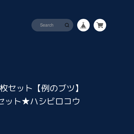
3枚セット【例のブツ】
ckセット★ハシビロコウ