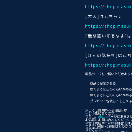
https://shop.mas
[大入]はこちら↓
https://shop.mas
[無駄遣いするなよ]
https://shop.mas
[ほんの気持ち]はこち
https://shop.mas
商品ページをご覧いただきあり
商品に疑問がある
届くまでにどのくらいかか
届くまでにどのくらいかか
プレゼント包装してもらえ
少しでも疑問がある場合には、
ージ下部にあります)、
または、
About
ページにある各S
お気軽にお問い合わせください
※増子商店やったれ制作部では
までに1週間〜2週間ほどかか
えできます。