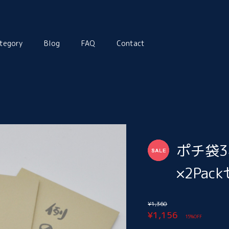
tegory
Blog
FAQ
Contact
ポチ袋
×2Pa
¥1,360
¥1,156
15%OFF